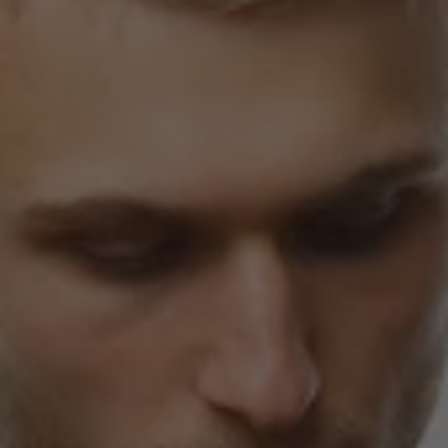
SALE
GUTSCHEINE
BERLIN STORE
CITY SERIES
STADIUM SERIES
WACHSJACKEN
FEATURED
C.P. COMPANY
LYLE & SCOTT