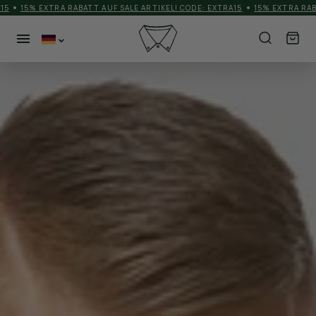
5
15% EXTRA RABATT AUF SALE ARTIKEL! CODE: EXTRA15
15% EXTRA RABAT
NEUHEITEN
KATEGORIEN
HERREN
MEHR
SCHUHE
ACCESSORIES
BRANDS
MATCHDAYOUTFIT