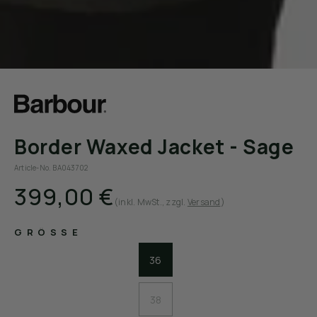
Border Waxed Jacket - Sage
Article-No. BA043702
399,00 €
(inkl. MwSt.
, zzgl.
Versand
)
GRÖSSE
36
38