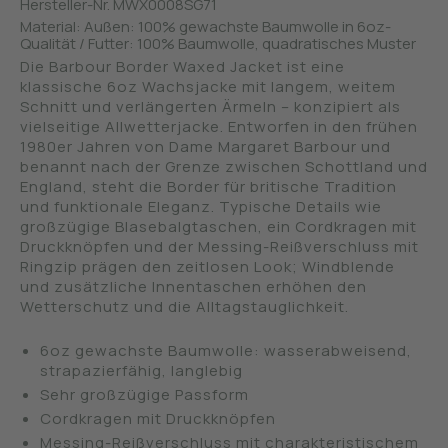
Hersteller-Nr.
MWX0008SG71
Material:
Außen: 100% gewachste Baumwolle in 6oz-
Qualität / Futter: 100% Baumwolle, quadratisches Muster
Die Barbour Border Waxed Jacket ist eine
klassische 6oz Wachsjacke mit langem, weitem
Schnitt und verlängerten Ärmeln – konzipiert als
vielseitige Allwetterjacke. Entworfen in den frühen
1980er Jahren von Dame Margaret Barbour und
benannt nach der Grenze zwischen Schottland und
England, steht die Border für britische Tradition
und funktionale Eleganz. Typische Details wie
großzügige Blasebalgtaschen, ein Cordkragen mit
Druckknöpfen und der Messing-Reißverschluss mit
Ringzip prägen den zeitlosen Look; Windblende
und zusätzliche Innentaschen erhöhen den
Wetterschutz und die Alltagstauglichkeit.
6oz gewachste Baumwolle: wasserabweisend,
strapazierfähig, langlebig
Sehr großzügige Passform
Cordkragen mit Druckknöpfen
Messing-Reißverschluss mit charakteristischem