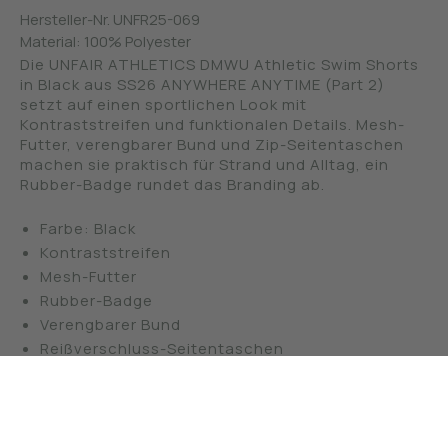
Hersteller-Nr.
UNFR25-069
Material:
100% Polyester
Die UNFAIR ATHLETICS DMWU Athletic Swim Shorts
in Black aus SS26 ANYWHERE ANYTIME (Part 2)
setzt auf einen sportlichen Look mit
Kontraststreifen und funktionalen Details. Mesh-
Futter, verengbarer Bund und Zip-Seitentaschen
machen sie praktisch für Strand und Alltag, ein
Rubber-Badge rundet das Branding ab.
Farbe: Black
Kontraststreifen
Mesh-Futter
Rubber-Badge
Verengbarer Bund
Reißverschluss-Seitentaschen