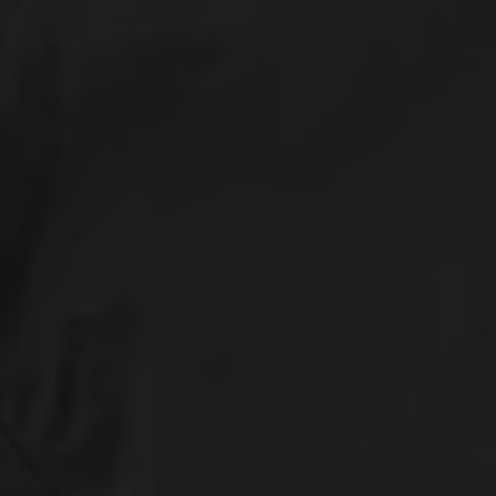
SALE
GUTSCHEINE
BERLIN STORE
CITY SERIES
STADIUM SERIES
WACHSJACKEN
FEATURED
C.P. COMPANY
LYLE & SCOTT