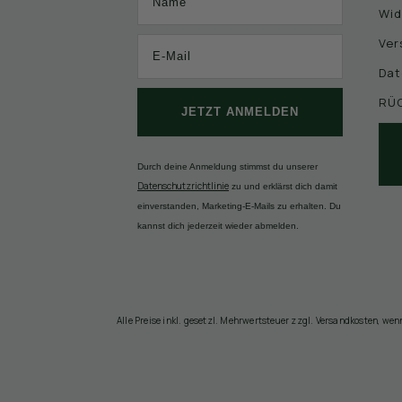
Wid
Ver
Dat
RÜ
JETZT ANMELDEN
Durch deine Anmeldung stimmst du unserer
Datenschutzrichtlinie
zu und erklärst dich damit
einverstanden, Marketing-E-Mails zu erhalten. Du
kannst dich jederzeit wieder abmelden.
Alle Preise inkl. gesetzl. Mehrwertsteuer zzgl. Versandkosten, we