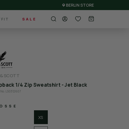
BERLIN STORE
FIT
SALE
 & SCOTT
back 1/4 Zip Sweatshirt - Jet Black
e-No. LS0312607
ÖSSE
XS