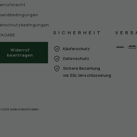
errufsrecht
sandbedingungen
enschutzbedingungen
SICHERHEIT
VERS
CKGABE
Käuferschutz
Widerruf
beantragen
Datenschutz
Sichere Bezahlung
via SSL Verschlüsselung
nn nicht anders beschrieben