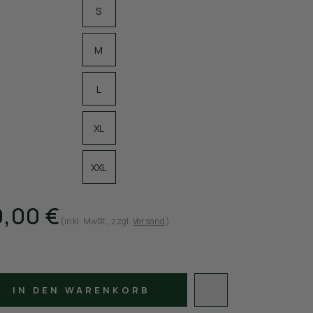
S
M
L
XL
XXL
,00 €
(inkl. MwSt.
, zzgl.
Versand
)
IN DEN WARENKORB