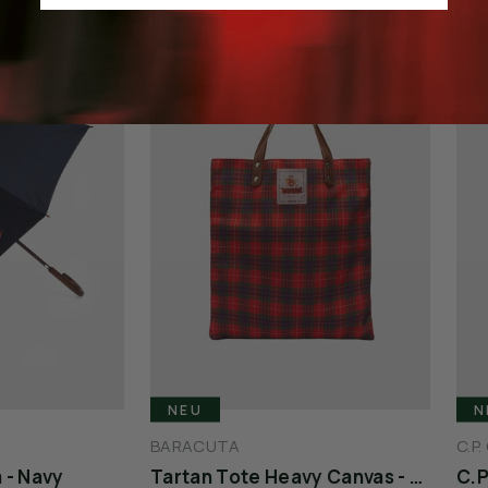
NEU
N
BARACUTA
C.P
 - Navy
Tartan Tote Heavy Canvas - Red Fraser Tartan