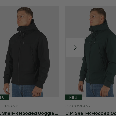
EU
NEU
. COMPANY
C.P. COMPANY
C.P. Shell-R Hooded Goggle Jacket - Black