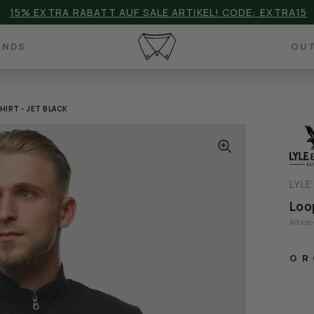
15% EXTRA RABATT AUF SALE ARTIKEL! CODE: EXTRA15
ANDS
OUT
HIRT - JET BLACK
LYLE
Loop
Articl
GR