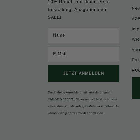
10% Rabatt auf deine erste
New
Bestellung. Ausgenommen
SALE!
AG
Imp
Name
Wid
Ver
Dat
RÜ
JETZT ANMELDEN
Durch deine Anmeldung stimmst du unserer
Datenschutzrichtlinie
zu und erklärst dich damit
einverstanden, Marketing-E-Mails zu erhalten. Du
kannst dich jederzeit wieder abmelden.