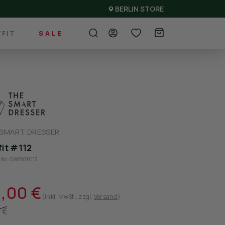
BERLIN STORE
FIT
SALE
 SMART DRESSER
fit #112
e-No. OW2020112
,00 €
(inkl. MwSt.
, zzgl.
Versand
)
 €