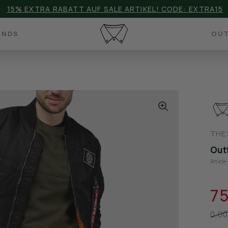
15% EXTRA RABATT AUF SALE ARTIKEL! CODE: EXTRA15
ANDS
OUT
THE
Out
Articl
75
0,00