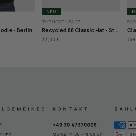
NEU
N
R
THE NORTH FACE
BA
odie - Berlin
Recycled 66 Classic Hat - Stone
Cla
33,00 €
139
LLGEMEINES
KONTAKT
ZAHL
s
+49 30 47370005
r uns
Mo-Sa: 11:00 - 19:00 Uhr