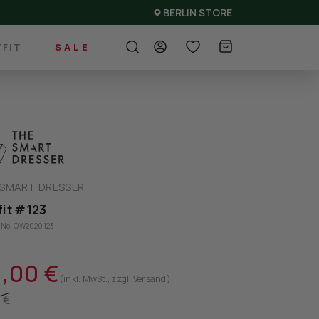
BERLIN STORE
FIT
SALE
 SMART DRESSER
fit #123
e-No. OW2020123
,00 €
(inkl. MwSt.
, zzgl.
Versand
)
 €