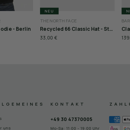
NEU
N
R
THE NORTH FACE
BA
odie - Berlin
Recycled 66 Classic Hat - Stone
Cla
33,00 €
139
LLGEMEINES
KONTAKT
ZAHL
s
+49 30 47370005
r uns
Mo-Sa: 11:00 - 19:00 Uhr