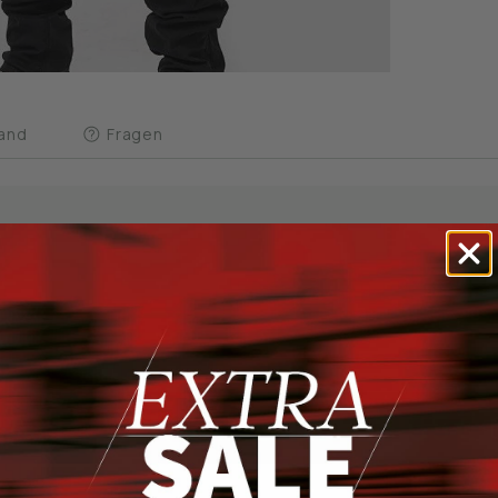
and
Fragen
S VERSAND DE AB 65€
G