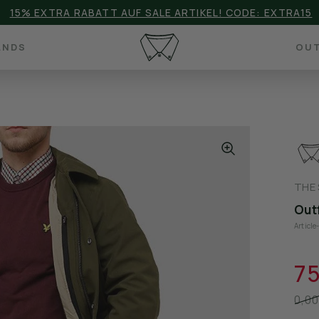
15% EXTRA RABATT AUF SALE ARTIKEL! CODE: EXTRA15
ANDS
OUT
THE
Out
Articl
75
0,00