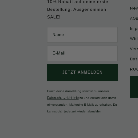
10% Rabatt auf deine erste
New
Bestellung. Ausgenommen
SALE!
AG
Imp
Name
Wid
Ver
Dat
RÜ
JETZT ANMELDEN
Durch deine Anmeldung stimmst du unserer
Datenschutzrichtlinie
zu und erklärst dich damit
einverstanden, Marketing-E-Mails zu erhalten. Du
kannst dich jederzeit wieder abmelden.