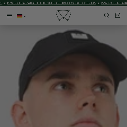
LE ARTIKEL! CODE: EXTRA15
15% EXTRA RABATT AUF SALE ARTIKEL! CODE:
NEUHEITEN
KATEGORIEN
HERREN
MEHR
SCHUHE
ACCESSORIES
BRANDS
MATCHDAYOUTFIT