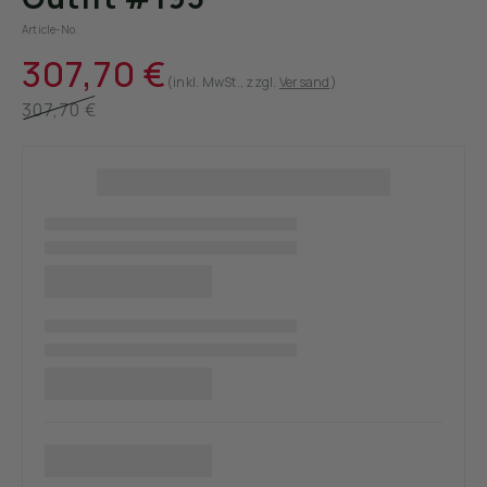
Article-No.
307,70 €
(inkl. MwSt.
, zzgl.
Versand
)
307,70 €