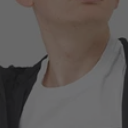
SALE
GUTSCHEINE
BERLIN STORE
CITY SERIES
STADIUM SERIES
WACHSJACKEN
FEATURED
C.P. COMPANY
LYLE & SCOTT