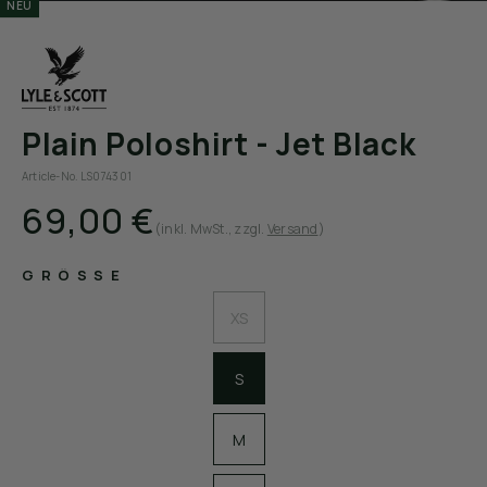
NEU
Plain Poloshirt - Jet Black
Article-No. LS074301
69,00 €
(inkl. MwSt.
, zzgl.
Versand
)
GRÖSSE
XS
S
M