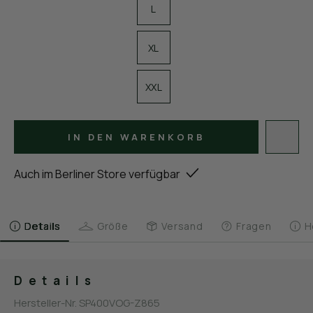
L
XL
XXL
IN DEN WARENKORB
Auch im Berliner Store verfügbar
Details
Größe
Versand
Fragen
H
Details
Hersteller-Nr.
SP400VOG-Z865