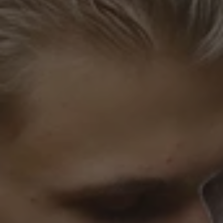
SALE
GUTSCHEINE
BERLIN STORE
CITY SERIES
STADIUM SERIES
WACHSJACKEN
FEATURED
C.P. COMPANY
LYLE & SCOTT