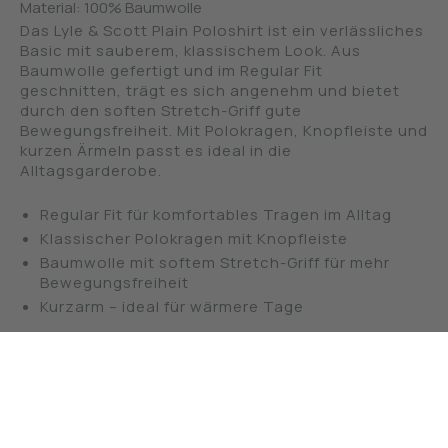
Material:
100% Baumwolle
Das Lyle & Scott Plain Poloshirt ist ein verlässliches
Basic mit sauberem, klassischem Look. Aus
Baumwolle gefertigt und im Regular Fit
geschnitten, trägt es sich angenehm und bietet
durch den soften Stretch-Griff gute
Bewegungsfreiheit. Mit Polokragen, Knopfleiste und
kurzen Ärmeln passt es ideal in die
Alltagsgarderobe.
Regular Fit für komfortables Tragen im Alltag
Klassischer Polokragen mit Knopfleiste
Baumwolle mit softem Stretch-Griff für mehr
Bewegungsfreiheit
Kurzarm – ideal für wärmere Tage