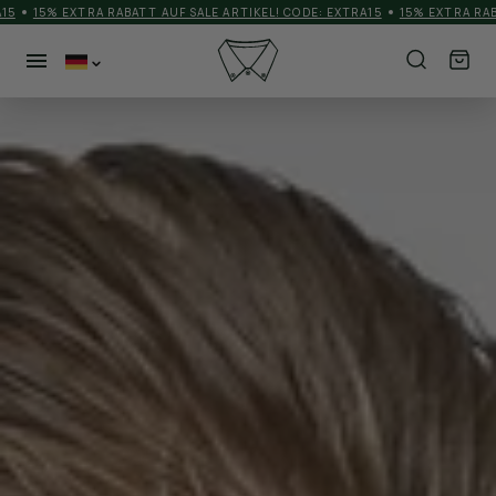
5
15% EXTRA RABATT AUF SALE ARTIKEL! CODE: EXTRA15
15% EXTRA RABA
NEUHEITEN
KATEGORIEN
HERREN
MEHR
SCHUHE
ACCESSORIES
BRANDS
MATCHDAYOUTFIT