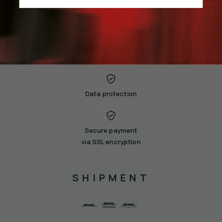
SECURITY
Buyer protection
Data protection
Secure payment
via SSL encryption
SHIPMENT