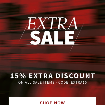
DU WILLST 10 % RABATT?
Abonniere den The Smart Dresser Newsletter
und erhalte 10% Rabatt auf deine erste
Bestellung. Ausgenommen SALE!
Name
JETZT ANMELDEN
Datenschutzrichtlinie
Durch deine Anmeldung stimmst du unserer
zu und
erklärst dich damit einverstanden, Marketing-E-Mails zu erhalten. Du kannst
dich jederzeit wieder abmelden.
SHOP NOW